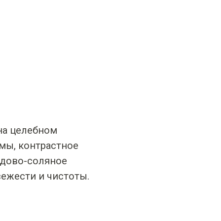
на целебном
мы, контрастное
едово-соляное
ежести и чистоты.