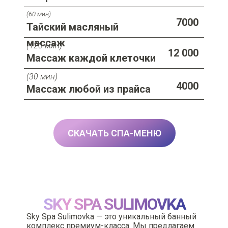
(60 мин)
7000
Тайский масляный
массаж
(120 мин)
12 000
Массаж каждой клеточки
(30 мин)
4000
Массаж любой из прайса
СКАЧАТЬ СПА-МЕНЮ
SKY SPA SULIMOVKA
Sky Spa Sulimovka — это уникальный банный
комплекс премиум-класса. Мы предлагаем