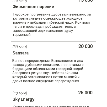
15 000
(25 мин)
Фирменное парение
Глубокое прогревание дубовыми вениками, за
которым следует освежающее холодное
парение и вибрации тибетской чаши. Контраст
тепла и прохлады пробуждает тело, а
завершающий звук наполняет душу
гармонией.
20 000
(30 мин)
Sansara
Банное перерождение. Выполняется в два
захода дубовыми вениками, в сочетании с
бодрящими обливаниями холодной водой.
Завершает ритуал звук тибетской чаши,
который останавливает поток мыслей и
дарит полное ощущение перерождения.
25 000
(40 мин)
Sky Energy