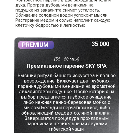
Контрастное парение в два захода для тела и
духа. Прогрев дубовыми вениками на
подушке из эвкалипта снимет усталость.
Обливание холодной водой успокоит мысли.
Растирание медом и солью наполнит каждую
клеточку бодростью и легкостью.
35 000
PREMIUM
(55 - 60 мин)
Премиальное парение SKY SPA
Высший ритуал банного искусства и полное
возрождение. Включает два глубоких
парения дубовыми вениками на ароматной
эвкалиптовой подушке. После которых на
выбор предлагается глубокое очищение:
либо нежная пенно-березовая мойка с
мылом Бельди и перчаткой кисе, либо
обновляющий медово-соляной пиллинг.
Завершается процедура прохладным
парением и целительными звуками
тибетской чаши.