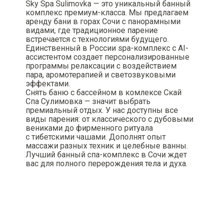
Sky Spa Sulimovka — это уникальный банный
комплекс премиум-класса. Мы предлагаем
аренду бани в горах Сочи с панорамными
видами, где традиционное парение
встречается с технологиями будущего.
Единственный в России spa-комплекс с AI-
ассистентом создает персонализированные
программы релаксации с воздействием
пара, аромотерапией и светозвуковыми
эффектами.
Снять баню с бассейном в комлексе Скай
Спа Сулимовка — значит выбрать
премиальный отдых. У нас доступны все
виды парения: от классического с дубовыми
вениками до фирменного ритуала
с тибетскими чашами. Дополнят опыт
массажи разных техник и целебные ванны.
Лучший банный спа-комплекс в Сочи ждет
вас для полного перерождения тела и духа.