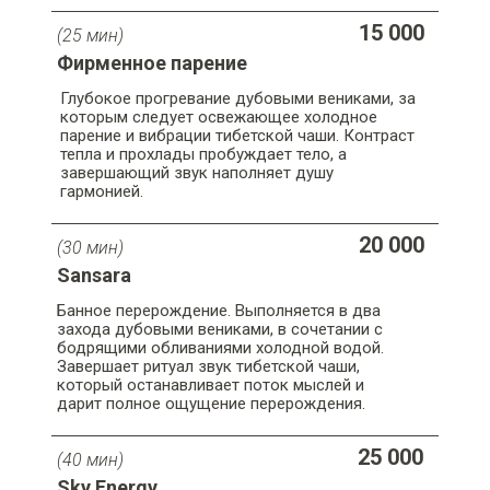
15 000
(25 мин)
Фирменное парение
Глубокое прогревание дубовыми вениками, за
которым следует освежающее холодное
парение и вибрации тибетской чаши. Контраст
тепла и прохлады пробуждает тело, а
завершающий звук наполняет душу
гармонией.
20 000
(30 мин)
Sansara
Банное перерождение. Выполняется в два
захода дубовыми вениками, в сочетании с
бодрящими обливаниями холодной водой.
Завершает ритуал звук тибетской чаши,
который останавливает поток мыслей и
дарит полное ощущение перерождения.
25 000
(40 мин)
Sky Energy