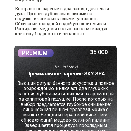
Контрастное парение в два захода для тела и
духа. Прогрев дубовыми вениками на
подушке из эвкалипта снимет усталость.
Обливание холодной водой успокоит мысли.
Растирание медом и солью наполнит каждую
клеточку бодростью и легкостью.
35 000
PREMIUM
(55 - 60 мин)
Премиальное парение SKY SPA
Высший ритуал банного искусства и полное
возрождение. Включает два глубоких
парения дубовыми вениками на ароматной
эвкалиптовой подушке. После которых на
выбор предлагается глубокое очищение:
либо нежная пенно-березовая мойка с
мылом Бельди и перчаткой кисе, либо
обновляющий медово-соляной пиллинг.
Завершается процедура прохладным
парением и целительными звуками