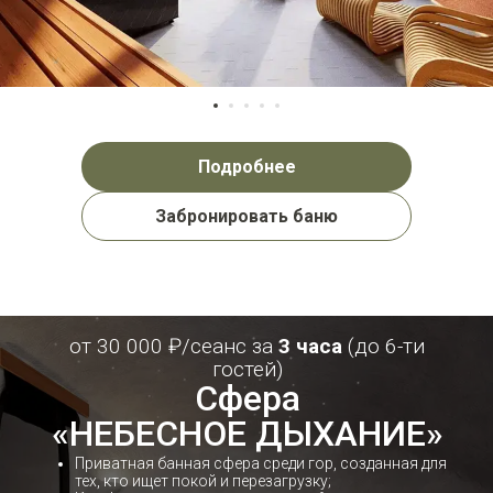
Подробнее
Забронировать баню
от 30 000 ₽/сеанс за
3 часа
(до 6-ти
гостей)
Cфера
«НЕБЕСНОЕ ДЫХАНИЕ»
Приватная банная сфера среди гор, созданная для
тех, кто ищет покой и перезагрузку;